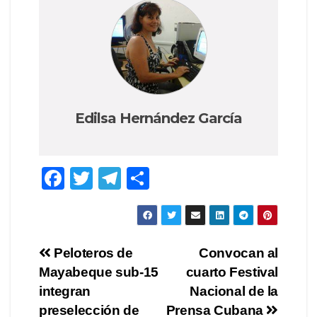
Edilsa Hernández García
F
T
T
C
a
wi
el
o
c
tt
e
m
e
er
gr
p
Navegación
Peloteros de
Convocan al
b
a
ar
Mayabeque sub-15
cuarto Festival
de
o
m
tir
integran
Nacional de la
o
entradas
preselección de
Prensa Cubana