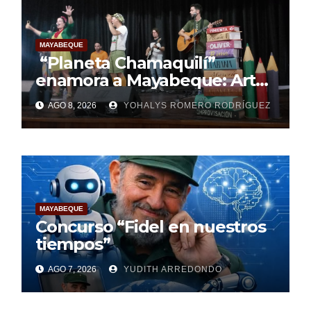
MAYABEQUE
“Planeta Chamaquilí”
enamora a Mayabeque: Arte,
poesía y amor en la Semana
AGO 8, 2026
YOHALYS ROMERO RODRÍGUEZ
Mundial de la Lactancia
Materna
MAYABEQUE
Concurso “Fidel en nuestros
tiempos”
AGO 7, 2026
YUDITH ARREDONDO