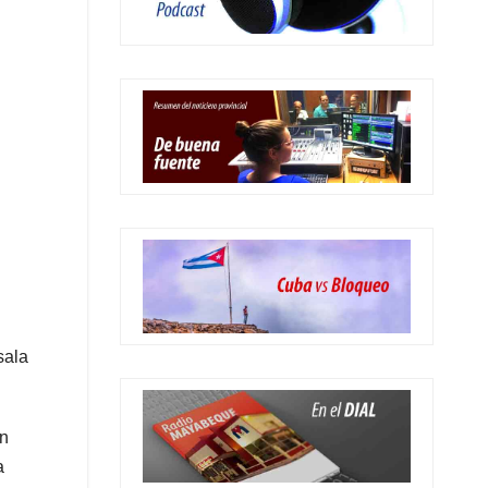
sala
an
a