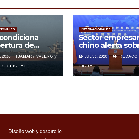
CIONALES
INTERNACIONALES
 condiciona
Sector empresar
ertura de
chino alerta sob
z al fin de
normas de la Un
y
, 2026
ISAMARY VALERO
JUL 31, 2026
REDACCI
nazas de
Europea
dos Unidos
IÓN DIGITAL
DIGITAL
Diseño web y desarrollo