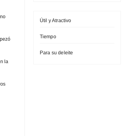
 no
Útil y Atractivo
Tiempo
mpezó
Para su deleite
n la
ros