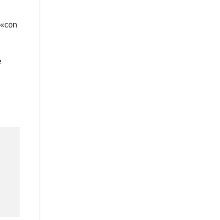
 «con
e