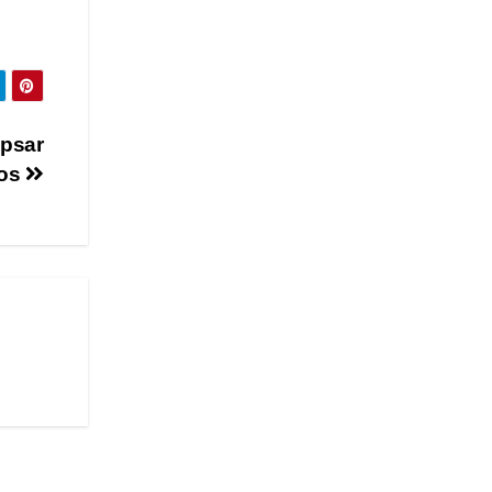
apsar
dos