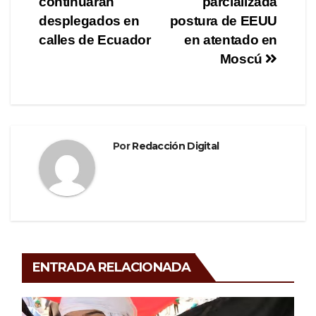
continuarán
parcializada
de
o
m
tir
desplegados en
postura de EEUU
o
entradas
calles de Ecuador
en atentado en
Moscú
k
Por
Redacción Digital
ENTRADA RELACIONADA