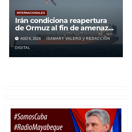
INTERNACIONALES
Irán condiciona reapertura
de Ormuz al fin de amenazas
de Estados Unidos
y
AGO 6, 2026
ISAMARY VALERO
REDACCIÓN
DIGITAL