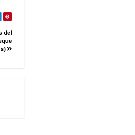
s del
eque
os)