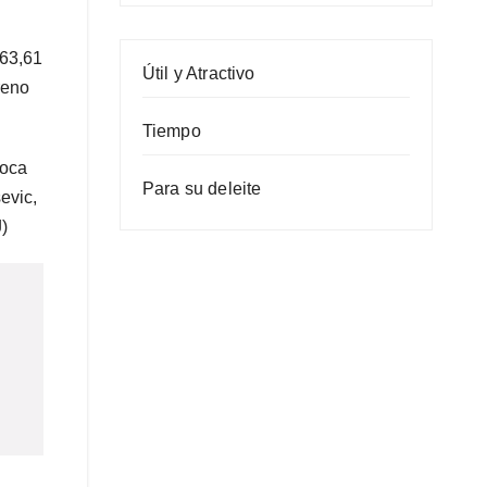
 63,61
Útil y Atractivo
reno
Tiempo
poca
Para su deleite
sevic,
)