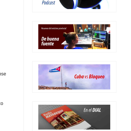
nse
co