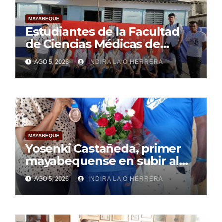
MAYABEQUE
Estudiantes de la Facultad
de Ciencias Médicas de
Mayabeque realizan
AGO 5, 2026
INDIRA LA O HERRERA
pesquisa
MAYABEQUE
Yosenki Castañeda, primer
mayabequense en subir al
podio centroamericano
AGO 5, 2026
INDIRA LA O HERRERA