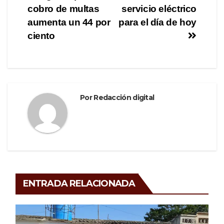
b
a
ar
cobro de multas
servicio eléctrico
de
o
m
tir
aumenta un 44 por
para el día de hoy
o
entradas
ciento
k
Por
Redacción digital
ENTRADA RELACIONADA