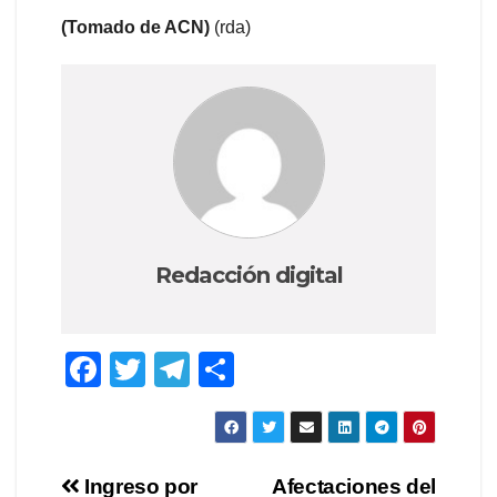
(Tomado de ACN)
(rda)
Redacción digital
F
T
T
C
a
wi
el
o
c
tt
e
m
e
er
gr
p
Navegación
Ingreso por
Afectaciones del