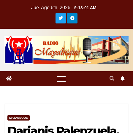
Saltar
Jue. Ago 6th, 2026
9:13:02 AM
al
contenido
MAYABEQUE
Darianis Palenzuela,