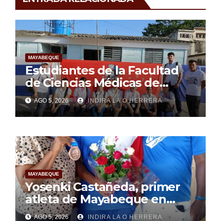
MAYABEQUE
Estudiantes de la Facultad
de Ciencias Médicas de
Mayabeque realizan
AGO 5, 2026
INDIRA LA O HERRERA
pesquisa
MAYABEQUE
Yosenki Castañeda, primer
atleta de Mayabeque en
subir al podio
AGO 5, 2026
INDIRA LA O HERRERA