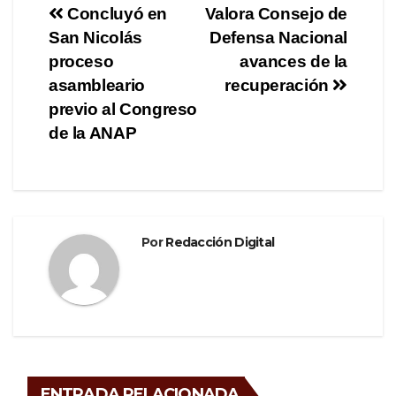
e
er
gr
p
Navegación
Concluyó en
Valora Consejo de
b
a
ar
San Nicolás
Defensa Nacional
de
o
m
tir
proceso
avances de la
o
entradas
asambleario
recuperación
previo al Congreso
k
de la ANAP
Por
Redacción Digital
ENTRADA RELACIONADA