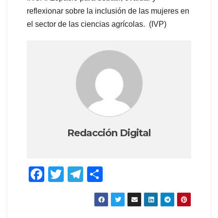
reflexionar sobre la inclusión de las mujeres en
el sector de las ciencias agrícolas. (IVP)
Redacción Digital
F
T
T
C
a
wi
el
o
c
tt
e
m