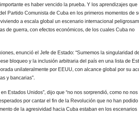
 importante es haber vencido la prueba. Y los aprendizajes que
al del Partido Comunista de Cuba en los primeros momentos de s
viviendo a escala global un escenario internacional peligrosa
as de guerra, con efectos económicos, de los cuales Cuba no
exiones, enunció el Jefe de Estado: “Sumemos la singularidad d
e bloqueo y la inclusión arbitraria del país en una lista de Es
borada unilateralmente por EEUU, con alcance global por su ac
ras y bancarias”.
al en Estados Unidos”, dijo que “no nos sorprendió, como no nos
esperados por cantar el fin de la Revolución que no han podido
remento de la agresividad hacia Cuba estaban en los escenarios