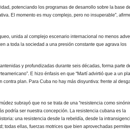
vidad, potenciando los programas de desarrollo sobre la base d
creativa. El momento es muy complejo, pero no insuperable”, afirm
loqueo, unida al complejo escenario internacional no menos adv
en a toda la sociedad a una presión constante que agrava los
antenidas y profundizadas durante seis décadas, forma parte d
orteamericano”. E hizo énfasis en que “Martí advirtió que a un pl
 contra plan. Para Cuba no hay más disyuntiva: frente al desga
múdez subrayó que no se trata de una “resistencia como sinón
jamás podría ser nuestra concepción. La resistencia cubana es la
storia: una resistencia desde la rebeldía, desde la intransigenc
idad; todas ellas, fuerzas motrices que bien aprovechadas permite