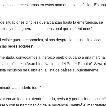
scamos ni necesitamos en estos momentos tan difíciles. Es una
de situaciones difíciles que alcanzan hasta la emergencia, se
ocida y de la guerra multidimensional que enfrentamos”.
í existe guerra económica, sí nos desprecian, sí nos intoxican
las redes sociales”.
plementada, convocamos al heroico pueblo cubano a una marcha
 la sesión de la Asamblea Nacional del Poder Popular”. Será, d
justa inclusión de Cuba en la lista de países supuestamente
minado a atenderlo todo”
tar encaminado a atenderlo todo, revisar y perfeccionar sus m
e y con la participación de la militancia”, definió el mandatario