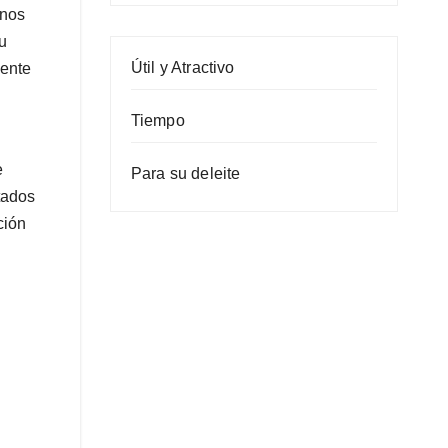
 nos
u
Útil y Atractivo
mente
Tiempo
e
Para su deleite
tados
ción