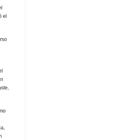
el
ó el
erso
el
an
ste,
imo
ia,
n