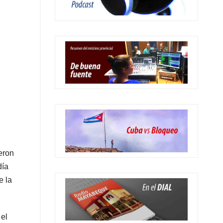
eron
día
e la
 el