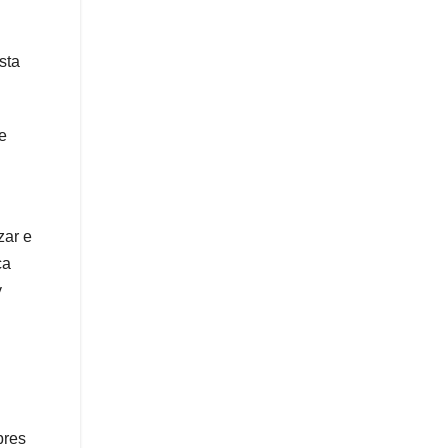
sta
e
zar e
ca
y
bres