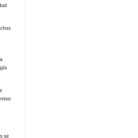
idad
uchos
ía
rgía
le
omiso
es se