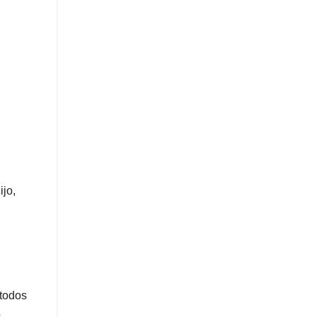
ijo,
étodos
,