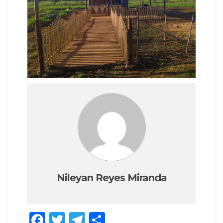
Nileyan Reyes Miranda
F
T
T
C