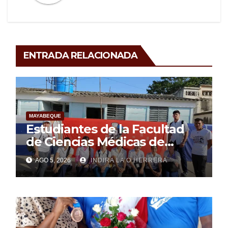
ENTRADA RELACIONADA
MAYABEQUE
Estudiantes de la Facultad
de Ciencias Médicas de
Mayabeque realizan
AGO 5, 2026
INDIRA LA O HERRERA
pesquisa