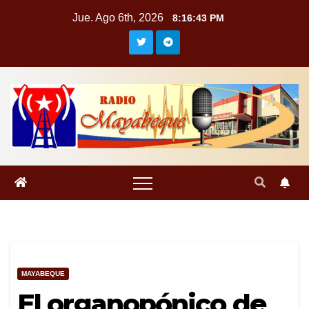
Saltar
Jue. Ago 6th, 2026
8:16:44 PM
al
contenido
MAYABEQUE
El organopónico de