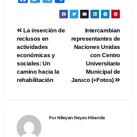
a
wi
el
o
c
tt
e
m
e
er
gr
p
Navegación
La inserción de
Intercambian
b
a
ar
reclusos en
representantes de
de
o
m
tir
actividades
Naciones Unidas
o
entradas
económicas y
con Centro
sociales: Un
Universitario
k
camino hacia la
Municipal de
rehabilitación
Jaruco (+Fotos)
Por
Nileyan Reyes Miranda