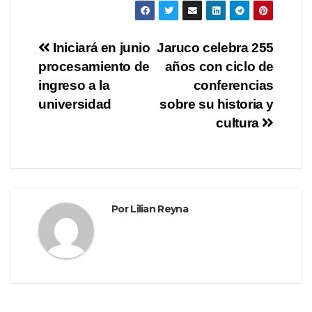
c
tt
e
m
e
er
gr
p
Navegación
Iniciará en junio
Jaruco celebra 255
b
a
ar
procesamiento de
años con ciclo de
de
o
m
tir
ingreso a la
conferencias
o
entradas
universidad
sobre su historia y
cultura
k
Por
Lilian Reyna