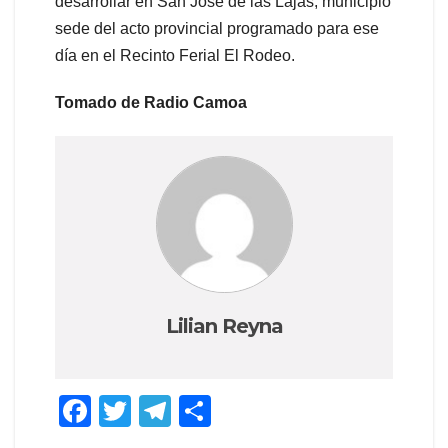
desarrollar en San José de las Lajas, municipio
sede del acto provincial programado para ese
día en el Recinto Ferial El Rodeo.
Tomado de Radio Camoa
Lilian Reyna
F
T
T
C
a
wi
el
o