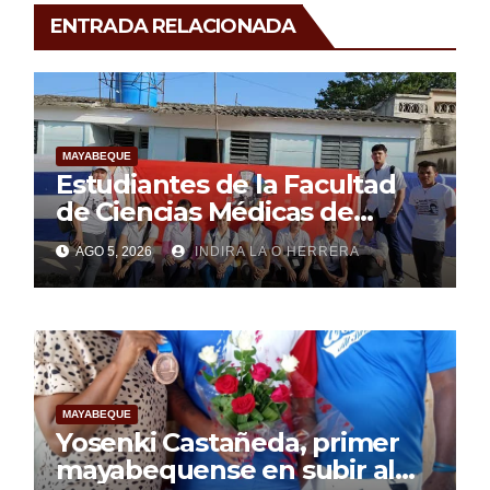
ENTRADA RELACIONADA
MAYABEQUE
Estudiantes de la Facultad
de Ciencias Médicas de
Mayabeque realizan
AGO 5, 2026
INDIRA LA O HERRERA
pesquisa
MAYABEQUE
Yosenki Castañeda, primer
mayabequense en subir al