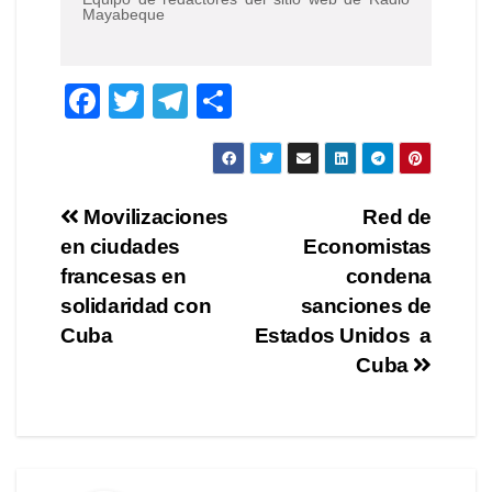
Mayabeque
F
T
T
C
a
wi
el
o
c
tt
e
m
e
er
gr
p
Navegación
Movilizaciones
Red de
b
a
ar
en ciudades
Economistas
de
o
m
tir
francesas en
condena
o
entradas
solidaridad con
sanciones de
Cuba
Estados Unidos a
k
Cuba