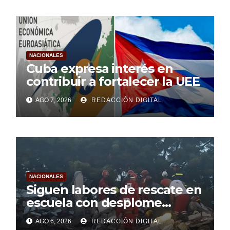
NACIONALES
Cuba expresa interés en
contribuir a fortalecer la UEE
AGO 7, 2026
REDACCIÓN DIGITAL
NACIONALES
Siguen labores de rescate en
escuela con desplome
parcial en Cuba
AGO 6, 2026
REDACCIÓN DIGITAL