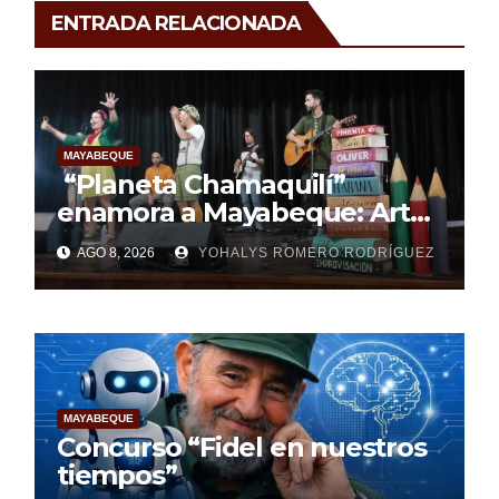
ENTRADA RELACIONADA
MAYABEQUE
“Planeta Chamaquilí”
enamora a Mayabeque: Arte,
poesía y amor en la Semana
AGO 8, 2026
YOHALYS ROMERO RODRÍGUEZ
Mundial de la Lactancia
Materna
MAYABEQUE
Concurso “Fidel en nuestros
tiempos”