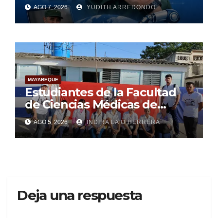
AGO 7, 2026
YUDITH ARREDONDO
MAYABEQUE
Estudiantes de la Facultad
de Ciencias Médicas de
Mayabeque realizan
AGO 5, 2026
INDIRA LA O HERRERA
pesquisa
Deja una respuesta