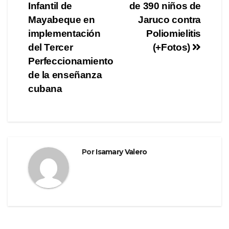
b
a
ar
Infantil de
de 390 niños de
de
o
m
tir
Mayabeque en
Jaruco contra
o
entradas
implementación
Poliomielitis
del Tercer
(+Fotos)
k
Perfeccionamiento
de la enseñanza
cubana
Por
Isamary Valero