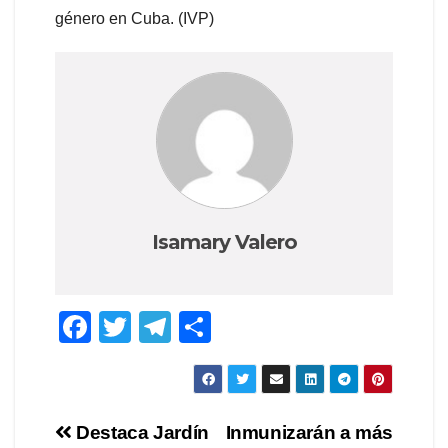
género en Cuba. (IVP)
Isamary Valero
F
T
T
C
a
wi
el
o
c
tt
e
m
e
er
gr
p
Navegación
Destaca Jardín
Inmunizarán a más