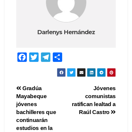
Darlenys Hernández
F
T
T
C
a
wi
el
o
c
tt
e
m
e
er
gr
p
Navegación
Gradúa
Jóvenes
b
a
ar
Mayabeque
comunistas
de
o
m
tir
jóvenes
ratifican lealtad a
o
entradas
bachilleres que
Raúl Castro
continuarán
k
estudios en la