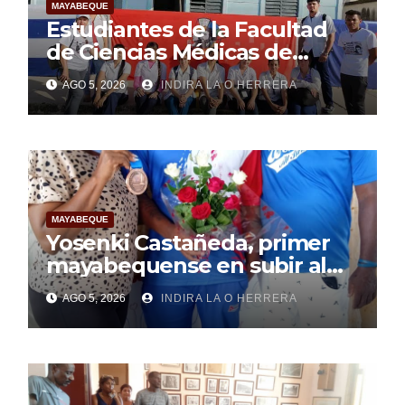
MAYABEQUE
Estudiantes de la Facultad
de Ciencias Médicas de
Mayabeque realizan
AGO 5, 2026
INDIRA LA O HERRERA
pesquisa
MAYABEQUE
Yosenki Castañeda, primer
mayabequense en subir al
podio centroamericano
AGO 5, 2026
INDIRA LA O HERRERA