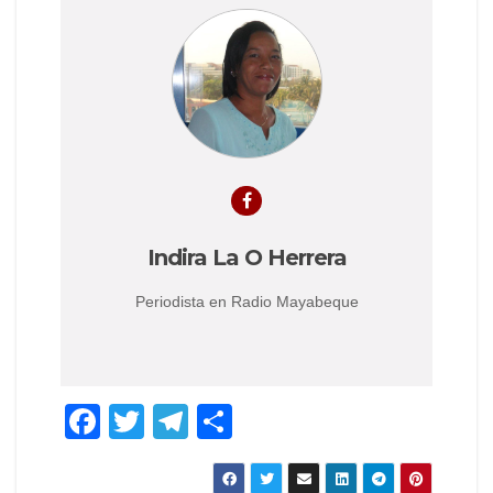
Indira La O Herrera
Periodista en Radio Mayabeque
F
T
T
S
a
wi
el
h
c
tt
e
ar