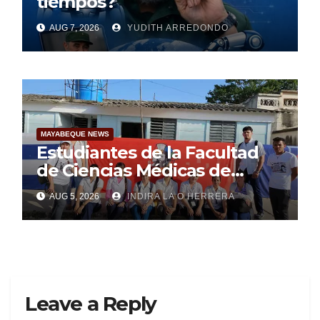
tiempos?
AUG 7, 2026
YUDITH ARREDONDO
MAYABEQUE NEWS
Estudiantes de la Facultad
de Ciencias Médicas de
Mayabeque realizan
AUG 5, 2026
INDIRA LA O HERRERA
pesquisa
Leave a Reply