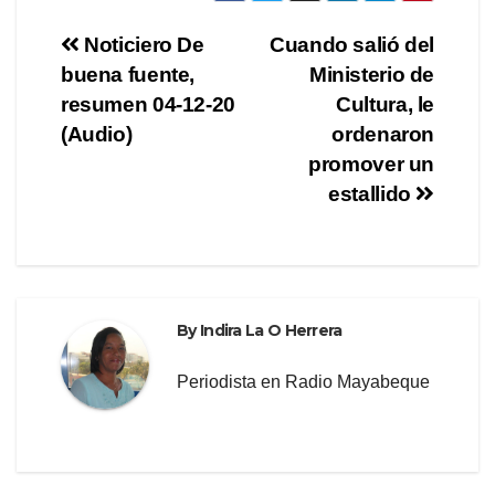
e
er
gr
e
Post
Noticiero De
Cuando salió del
b
a
buena fuente,
Ministerio de
navigation
o
m
resumen 04-12-20
Cultura, le
o
(Audio)
ordenaron
promover un
k
estallido
By
Indira La O Herrera
Periodista en Radio Mayabeque