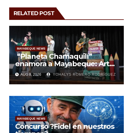
RELATED POST
MAYABEQUE NEWS
“Planeta Chamaquilí”
enamora a Mayabeque: Arte,
poesía y amor en la Semana
AUG 8, 2026
YOHALYS ROMERO RODRÍGUEZ
Mundial de la Lactancia
Materna
MAYABEQUE NEWS
Concurso ?Fidel en nuestros