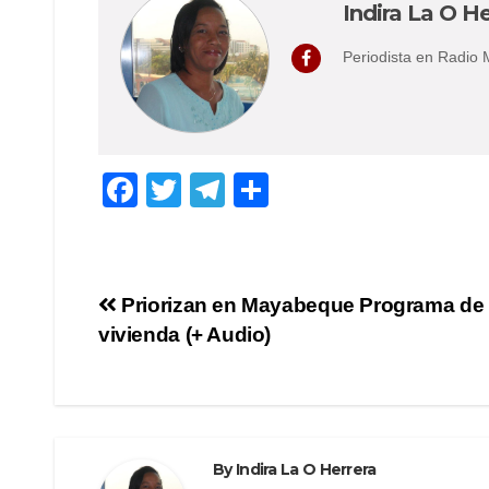
Indira La O He
Periodista en Radio
F
T
T
S
a
wi
el
h
c
tt
e
ar
e
er
gr
e
Post
Priorizan en Mayabeque Programa de 
b
a
vivienda (+ Audio)
navigation
o
m
o
k
By
Indira La O Herrera