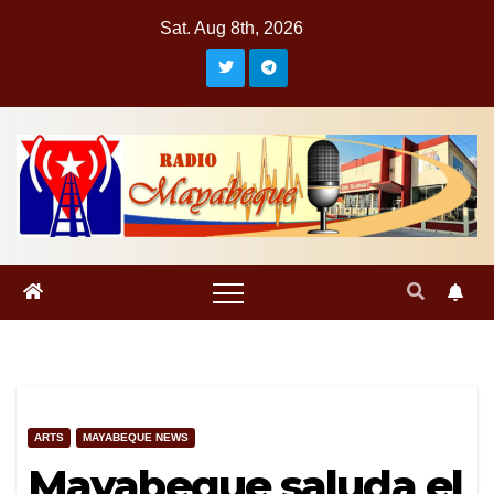
Skip
Sat. Aug 8th, 2026
to
content
ARTS
MAYABEQUE NEWS
Mayabeque saluda el