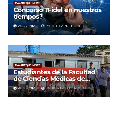
MAYABEQUE NEWS
Concurso ?Fidel en nuestros
tiempos?
AUG 7, 2026
YUDITH ARREDONDO
MAYABEQUE NEWS
Estudiantes de la Facultad
de Ciencias Médicas de
Mayabeque realizan
AUG 5, 2026
INDIRA LA O HERRERA
pesquisa