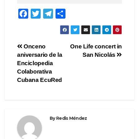
F
T
T
S
a
wi
el
h
c
tt
e
ar
e
er
gr
e
Post
Onceno
One Life concert in
b
a
aniversario de la
San Nicolás
navigation
o
m
Enciclopedia
o
Colaborativa
Cubana EcuRed
k
By
Redis Méndez