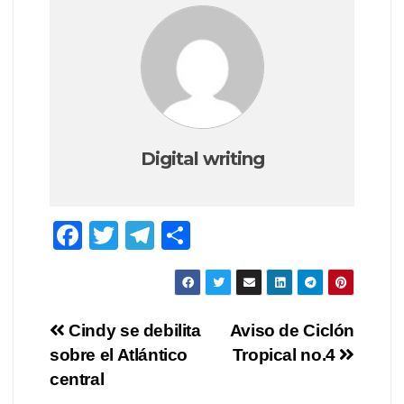
Digital writing
F
T
T
S
a
wi
el
h
c
tt
e
ar
e
er
gr
e
Post
Cindy se debilita
Aviso de Ciclón
b
a
sobre el Atlántico
Tropical no.4
navigation
o
m
central