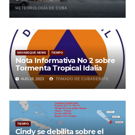
METEOROLOGÍA DE CUBA
MAYABEQUE NEWS
TIEMPO
Nota Informativa No 2 sobre
Tormenta Tropical Idalia
AUG 28, 2023
TOMADO DE CUBADEBATE.
TIEMPO
Cindy se debilita sobre el