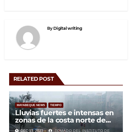
o
k
By
Digital writing
RELATED POST
MAYABEQUE NEWS
TIEMPO
Lluvias fuertes e intensas en
zonas de la costa norte de
Occidente
DEC 13, 2023
TOMADO DEL INSTITUTO DE