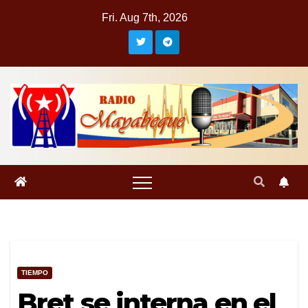
Skip
Fri. Aug 7th, 2026
to
content
TIEMPO
Bret se interna en el