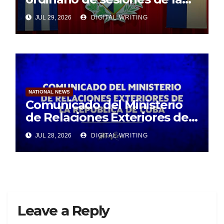
Asamblea Nacional
JUL 29, 2026
DIGITAL WRITING
NATIONAL NEWS
Comunicado del Ministerio
de Relaciones Exteriores de
la República de Cuba
JUL 28, 2026
DIGITAL WRITING
Leave a Reply