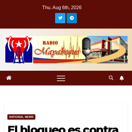
Skip
Thu. Aug 6th, 2026
to
content
NATIONAL NEWS
El bloqueo es contra