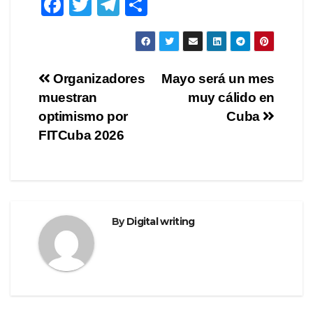
F
T
T
S
a
wi
el
h
c
tt
e
ar
e
er
gr
e
Post
Organizadores
Mayo será un mes
b
a
muestran
muy cálido en
navigation
o
m
optimismo por
Cuba
o
FITCuba 2026
k
By
Digital writing