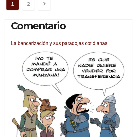
Navegación
1
2
de
Comentario
entradas
La bancarización y sus paradojas cotidianas