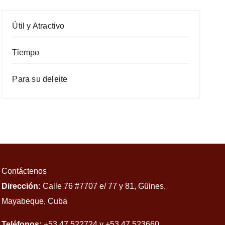
Útil y Atractivo
Tiempo
Para su deleite
Contáctenos
Dirección:
Calle 76 #7707 e/ 77 y 81, Güines,
Mayabeque, Cuba
Teléfonos:
+53 47 522724 y +53 47 523660