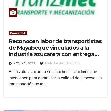
MAYABEQUE
Reconocen labor de transportistas
de Mayabeque vinculados a la
industria azucarera con entrega
de bandera Proeza Laboral
NOV 24, 2023
MARIA AMALIA PÉREZ
(+Audio)
En la zafra azucarera son muchos los factores que
intervienen para garantizar la calidad del proceso. La
transportación de la…