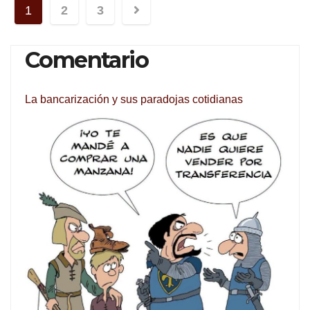
Navegación
1
2
3
de
Comentario
entradas
La bancarización y sus paradojas cotidianas