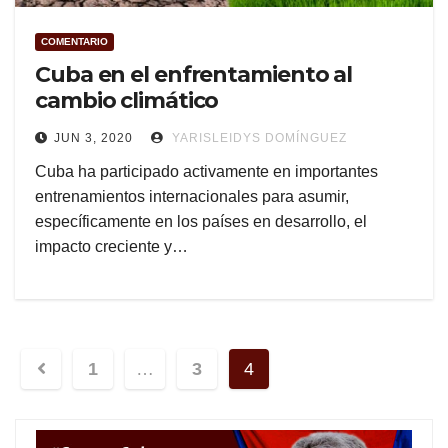
COMENTARIO
Cuba en el enfrentamiento al
cambio climático
JUN 3, 2020
YARISLEIDYS DOMÍNGUEZ
Cuba ha participado activamente en importantes
entrenamientos internacionales para asumir,
específicamente en los países en desarrollo, el
impacto creciente y…
Navegación
1
…
3
4
de