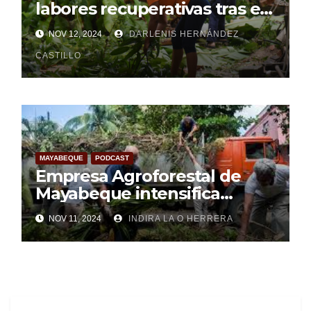
labores recuperativas tras el
paso del huracán Rafael (+
NOV 12, 2024
DARLENIS HERNÁNDEZ
Audio)
CASTILLO
MAYABEQUE
PODCAST
Empresa Agroforestal de
Mayabeque intensifica
labores de recuperación
NOV 11, 2024
INDIRA LA O HERRERA
(+Audio)