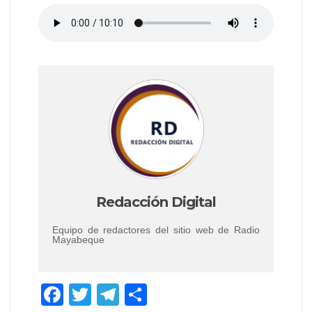
Redacción Digital
Equipo de redactores del sitio web de Radio
Mayabeque
F
T
T
C