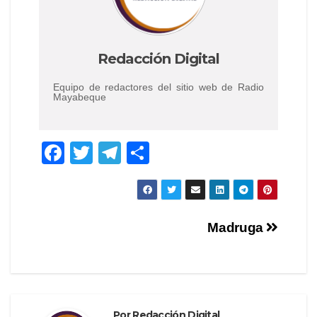
Redacción Digital
Equipo de redactores del sitio web de Radio
Mayabeque
F
T
T
C
a
wi
el
o
c
tt
e
m
e
er
gr
p
Navegación
Madruga
b
a
ar
de
o
m
tir
o
entradas
k
Por
Redacción Digital