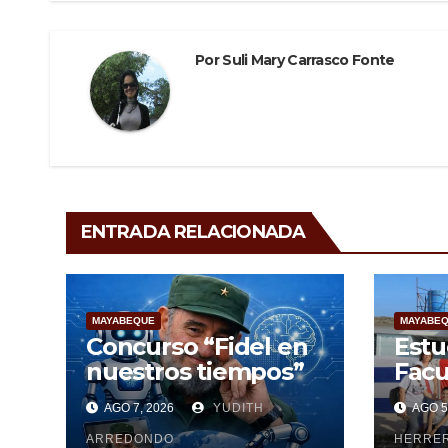
k
Por
Suli Mary Carrasco Fonte
ENTRADA RELACIONADA
MAYABEQUE
MAYABE
Concurso “Fidel en
Estu
nuestros tiempos”
Facu
Cien
AGO 7, 2026
YUDITH
AGO 5
Maya
ARREDONDO
pesq
HERRE