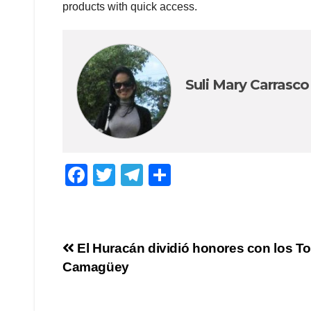
products with quick access.
Suli Mary Carrasco
F
T
T
C
a
wi
el
o
c
tt
e
m
e
er
gr
p
Navegación
El Huracán dividió honores con los T
b
a
ar
Camagüey
de
o
m
tir
o
entradas