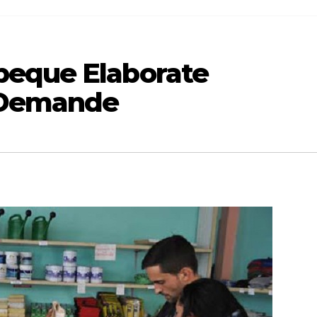
beque Elaborate
 Demande