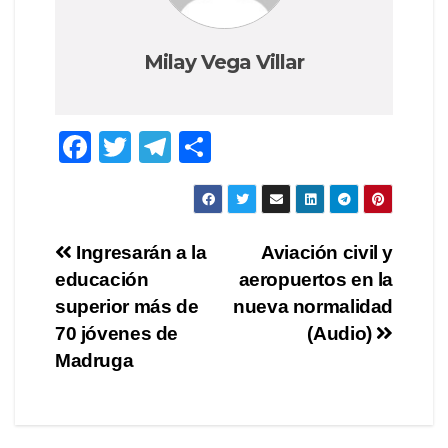
Milay Vega Villar
F
T
T
C
a
wi
el
o
c
tt
e
m
e
er
gr
p
Navegación
Ingresarán a la
Aviación civil y
b
a
ar
educación
aeropuertos en la
de
o
m
tir
superior más de
nueva normalidad
o
entradas
70 jóvenes de
(Audio)
Madruga
k