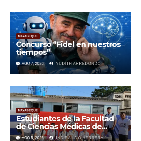
Materna
MAYABEQUE
Concurso “Fidel en nuestros
tiempos”
AGO 7, 2026
YUDITH ARREDONDO
MAYABEQUE
Estudiantes de la Facultad
de Ciencias Médicas de
Mayabeque realizan
AGO 5, 2026
INDIRA LA O HERRERA