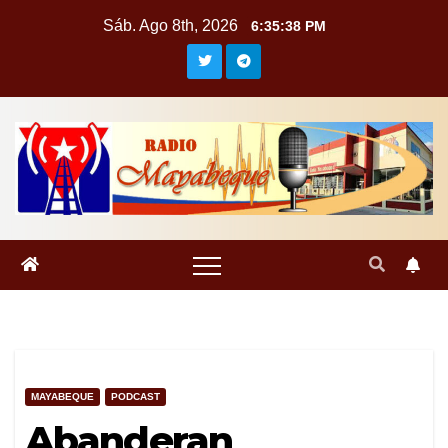
Saltar
Sáb. Ago 8th, 2026
6:35:39 PM
al
contenido
MAYABEQUE
PODCAST
Abanderan