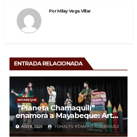
Por
Milay Vega Villar
ENTRADA RELACIONADA
MAYABEQUE
“Planeta Chamaquilí”
enamora a Mayabeque: Arte,
poesía y amor en la Semana
AGO 8, 2026
YOHALYS ROMERO RODRÍGUEZ
Mundial de la Lactancia