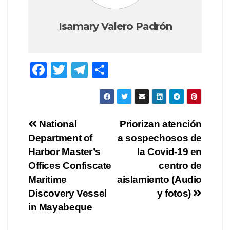
Isamary Valero Padrón
F
T
T
C
a
wi
el
o
c
tt
e
m
e
er
gr
p
Navegación
National
Priorizan atención
b
a
ar
Department of
a sospechosos de
de
o
m
tir
Harbor Master’s
la Covid-19 en
o
entradas
Offices Confiscate
centro de
Maritime
aislamiento (Audio
k
Discovery Vessel
y fotos)
in Mayabeque