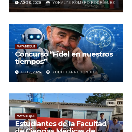
AGO 8, 2026
YOHALYS ROMERO RODRÍGUEZ
Mundial de la Lactancia
Materna
MAYABEQUE
Concurso “Fidel en nuestros
tiempos”
AGO 7, 2026
YUDITH ARREDONDO
MAYABEQUE
Estudiantes de la Facultad
de Ciencias Médicas de