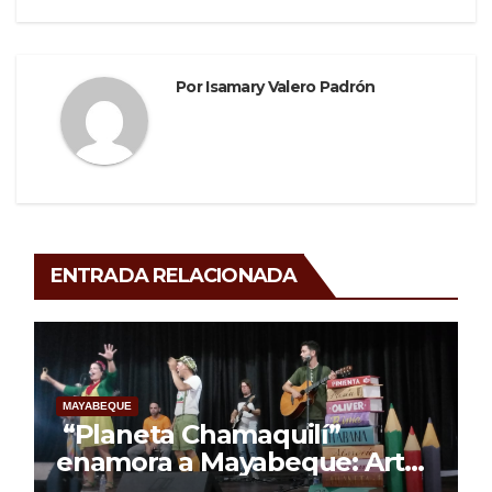
Por
Isamary Valero Padrón
ENTRADA RELACIONADA
MAYABEQUE
“Planeta Chamaquilí”
enamora a Mayabeque: Arte,
poesía y amor en la Semana