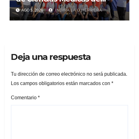
Mayabeque realizan
AGO 5, 2026
INDIRA LA O HERRERA
pesquisa
Deja una respuesta
Tu dirección de correo electrónico no será publicada.
Los campos obligatorios están marcados con
*
Comentario
*