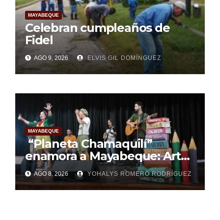
MAYABEQUE
Celebran cumpleaños de
Fidel
AGO 9, 2026
ELVIS GIL DOMÍNGUEZ
MAYABEQUE
“Planeta Chamaquilí”
enamora a Mayabeque: Arte,
poesía y amor en la Semana
AGO 8, 2026
YOHALYS ROMERO RODRÍGUEZ
Mundial de la Lactancia
Materna