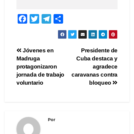
F
T
T
C
a
wi
el
o
c
tt
e
m
e
er
gr
p
Navegación
Jóvenes en
Presidente de
b
a
ar
Madruga
Cuba destaca y
de
o
m
tir
protagonizaron
agradece
o
entradas
jornada de trabajo
caravanas contra
voluntario
bloqueo
k
Por