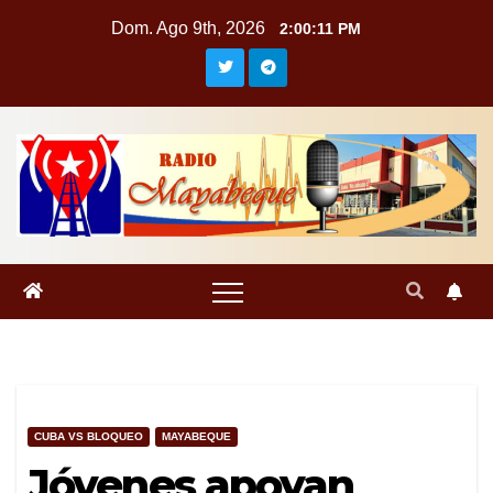
Saltar
Dom. Ago 9th, 2026
2:00:12 PM
al
contenido
CUBA VS BLOQUEO
MAYABEQUE
Jóvenes apoyan