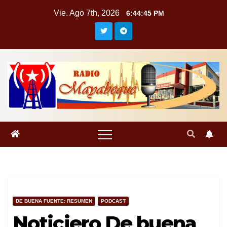
Saltar
Vie. Ago 7th, 2026
6:44:45 PM
al
contenido
DE BUENA FUENTE: RESUMEN
PODCAST
Noticiero De buena