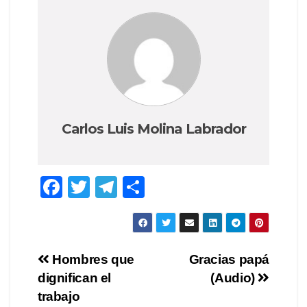
Carlos Luis Molina Labrador
F
T
T
C
a
wi
el
o
c
tt
e
m
e
er
gr
p
Navegación
Hombres que
Gracias papá
b
a
ar
dignifican el
(Audio)
de
o
m
tir
trabajo