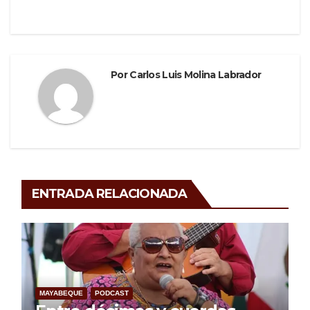
o
entradas
k
Por
Carlos Luis Molina Labrador
ENTRADA RELACIONADA
MAYABEQUE
PODCAST