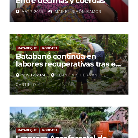
Entre décimas y cuerdas
MAY 7, 2025
MAIKEL SIMÓN RAMOS
MAYABEQUE
PODCAST
Batabanó continúa en
labores recuperativas tras el
paso del huracán Rafael (+
NOV 12, 2024
DARLENIS HERNÁNDEZ
Audio)
CASTILLO
MAYABEQUE
PODCAST