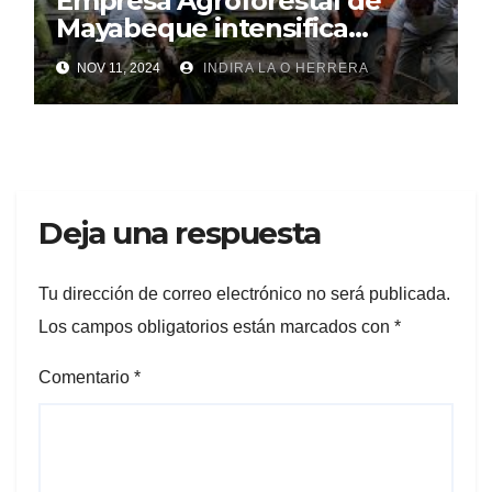
Empresa Agroforestal de
Mayabeque intensifica
labores de recuperación
NOV 11, 2024
INDIRA LA O HERRERA
(+Audio)
Deja una respuesta
Tu dirección de correo electrónico no será publicada.
Los campos obligatorios están marcados con
*
Comentario
*