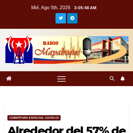
Saltar
Mié. Ago 5th, 2026
3:05:49 AM
al
contenido
COBERTURA ESPECIAL COVID-19
Alrededor del 57% de