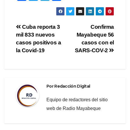
a
wi
el
o
c
tt
e
m
e
er
gr
p
Navegación
Cuba reporta 3
Confirma
b
a
ar
mil 833 nuevos
Mayabeque 56
de
o
m
tir
casos positivos a
casos con el
o
entradas
la Covid-19
SARS-COV-2
k
Por
Redacción Digital
Equipo de redactores del sitio
web de Radio Mayabeque