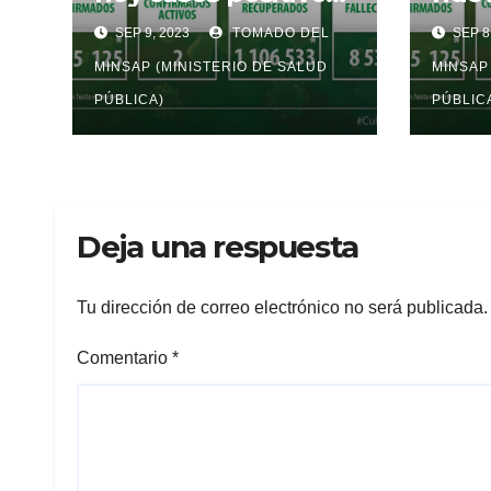
a la Covid-19
a la
SEP 9, 2023
TOMADO DEL
SEP 8
MINSAP (MINISTERIO DE SALUD
MINSAP
PÚBLICA)
PÚBLIC
Deja una respuesta
Tu dirección de correo electrónico no será publicada.
Comentario
*