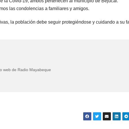
 la Covid-19, ambos pertenecen al municipio de Bejucal.
os las condolencias a familiares y amigos.
ctivas, la población debe seguir protegiéndose y cuidando a su f
itio web de Radio Mayabeque