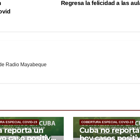
n
Regresa la felicidad a las au
ovid
b de Radio Mayabeque
RA ESPECIAL COVID-19
COBERTURA ESPECIAL COVID-19
 reporta un
Cuba no reporta
o caso positivo
hoy casos positi