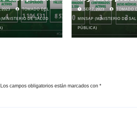
 Covid-19
a la Covid-19
, 2023
TOMADO DEL
SEP 7, 2023
TOMADO 
 (MINISTERIO DE SALUD
MINSAP (MINISTERIO DE SA
A)
PÚBLICA)
Los campos obligatorios están marcados con
*