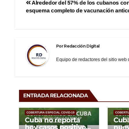
e
er
gr
p
Navegación
Alrededor del 57% de los cubanos co
b
a
ar
esquema completo de vacunación antic
de
o
m
tir
o
entradas
k
Por
Redacción Digital
Equipo de redactores del sitio we
ENTRADA RELACIONADA
COBERTURA ESPECIAL COVID-19
COBERTU
Cuba no reporta
Cuba
hoy casos positivos
nuev