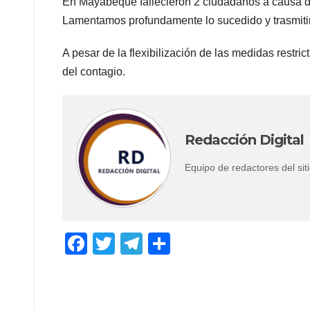
En Mayabeque fallecieron 2 ciudadanos a causa de
Lamentamos profundamente lo sucedido y trasmitim
A pesar de la flexibilización de las medidas restri
del contagio.
Redacción Digital
Equipo de redactores del s
F
T
T
C
a
wi
el
o
c
tt
e
m