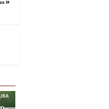
las
vos