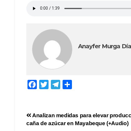
Anayfer Murga Dí
F
T
T
C
a
wi
el
o
c
tt
e
m
e
er
gr
p
Navegación
Analizan medidas para elevar producc
b
a
ar
caña de azúcar en Mayabeque (+Audio)
de