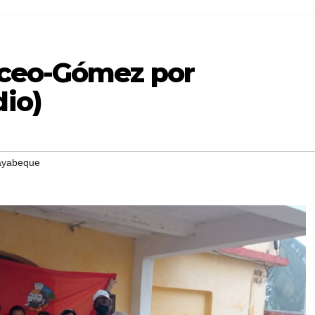
aceo-Gómez por
io)
yabeque