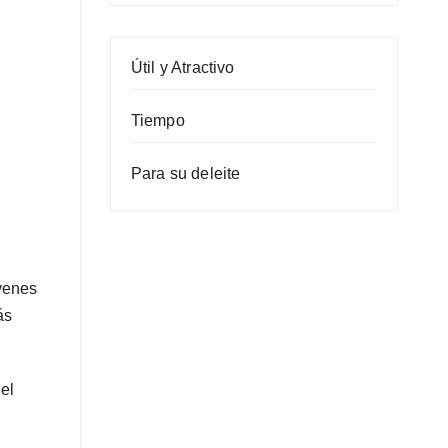
Útil y Atractivo
Tiempo
Para su deleite
óvenes
ás
el