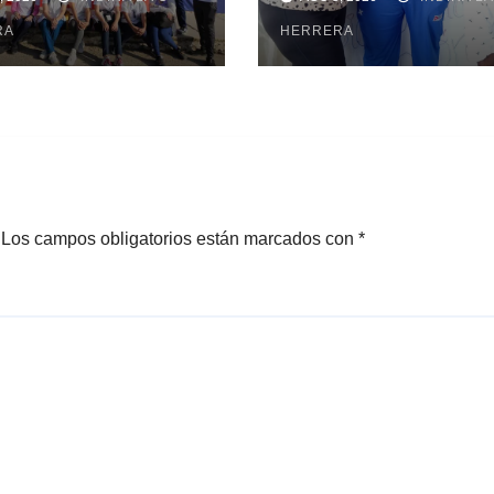
beque realizan
subir al podio
uisa
RA
centroamerica
HERRERA
Los campos obligatorios están marcados con
*