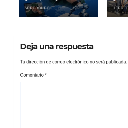
Maya
ARREDONDO
pesq
HERRE
Deja una respuesta
Tu dirección de correo electrónico no será publicada.
Comentario
*