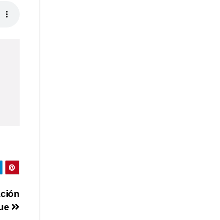
ación
que