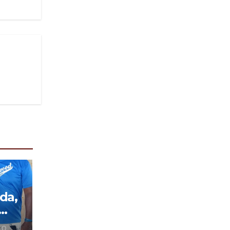
da,
 O