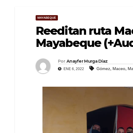
MAYABEQUE
Reeditan ruta M
Mayabeque (+Aud
Por
Anayfer Murga Díaz
,
,
Gómez
Maceo
Ma
ENE 6, 2022