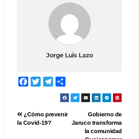
Jorge Luis Lazo
F
T
T
C
a
wi
el
o
c
tt
e
m
e
er
gr
p
Navegación
¿Cómo prevenir
Gobierno de
b
a
ar
la Covid-19?
Jaruco transforma
de
o
m
tir
la comunidad