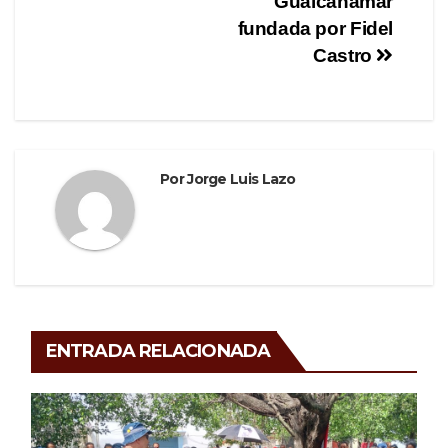
o
entradas
Guaicanamar
fundada por Fidel
k
Castro
Por
Jorge Luis Lazo
ENTRADA RELACIONADA