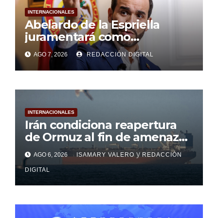
INTERNACIONALES
Abelardo de la Espriella
juramentará como
presidente de Colombia
AGO 7, 2026
REDACCIÓN DIGITAL
INTERNACIONALES
Irán condiciona reapertura
de Ormuz al fin de amenazas
de Estados Unidos
y
AGO 6, 2026
ISAMARY VALERO
REDACCIÓN
DIGITAL