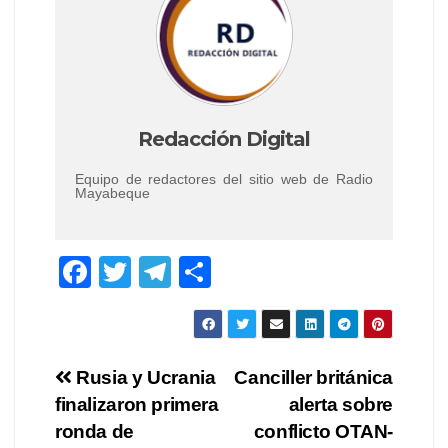
Redacción Digital
Equipo de redactores del sitio web de Radio
Mayabeque
F
T
T
C
a
wi
el
o
c
tt
e
m
e
er
gr
p
Navegación
Rusia y Ucrania
Canciller británica
b
a
ar
finalizaron primera
alerta sobre
de
o
m
tir
ronda de
conflicto OTAN-