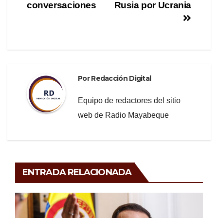
o
entradas
conversaciones
Rusia por Ucrania
k
Por
Redacción Digital
Equipo de redactores del sitio
web de Radio Mayabeque
ENTRADA RELACIONADA