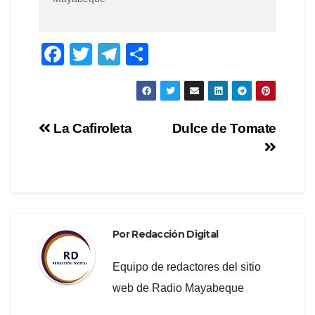
F
T
T
C
a
wi
el
o
c
tt
e
m
e
er
gr
p
Navegación
La Cafiroleta
Dulce de Tomate
b
a
ar
de
o
m
tir
o
entradas
k
Por
Redacción Digital
Equipo de redactores del sitio
web de Radio Mayabeque