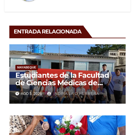
ENTRADA RELACIONADA
MAYABEQUE
Estudiantes de la Facultad
de Ciencias Médicas de
Mayabeque realizan
AGO 5, 2026
INDIRA LA O HERRERA
pesquisa