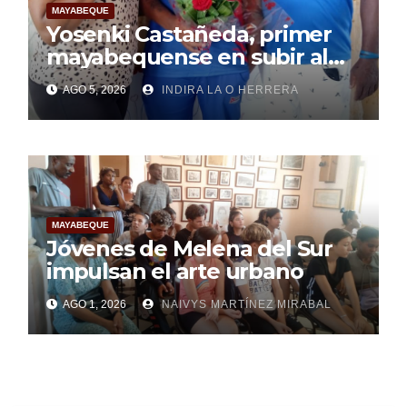
MAYABEQUE
Yosenki Castañeda, primer
mayabequense en subir al
podio centroamericano
AGO 5, 2026
INDIRA LA O HERRERA
MAYABEQUE
Jóvenes de Melena del Sur
impulsan el arte urbano
AGO 1, 2026
NAIVYS MARTÍNEZ MIRABAL