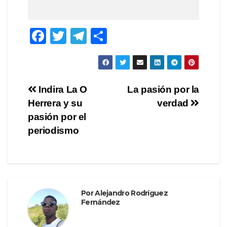
F
T
T
C
a
wi
el
o
c
tt
e
m
e
er
gr
p
Navegación
Indira La O
La pasión por la
b
a
ar
Herrera y su
verdad
de
o
m
tir
pasión por el
o
entradas
periodismo
k
Por
Alejandro Rodríguez
Fernández