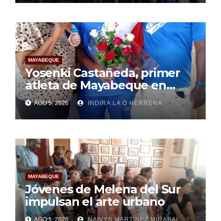
MAYABEQUE
Yosenki Castañeda, primer
atleta de Mayabeque en
subir al podio
AGO 5, 2026
INDIRA LA O HERRERA
centroamericano
MAYABEQUE
Jóvenes de Melena del Sur
impulsan el arte urbano
AGO 1, 2026
NAIVYS MARTÍNEZ MIRABAL