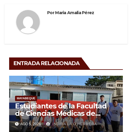
Por
Maria Amalia Pérez
ENTRADA RELACIONADA
MAYABEQUE
Estudiantes de la Facultad
de Ciencias Médicas de
Mayabeque realizan
AGO 5, 2026
INDIRA LA O HERRERA
pesquisa