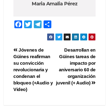
Maria Amalia Pérez
F
T
T
C
a
wi
el
o
c
tt
e
m
e
er
gr
p
Navegación
Jóvenes de
Desarrollan en
b
a
ar
Güines reafirman
Güines tareas de
de
o
m
tir
su convicción
impacto por
o
entradas
revolucionaria y
aniversario 60 de
condenan el
organización
k
bloqueo (+Audio y
juvenil (+ Audio)
Video)