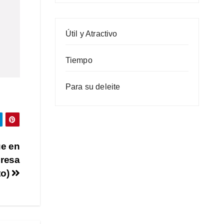
Útil y Atractivo
Tiempo
Para su deleite
e en
presa
to)