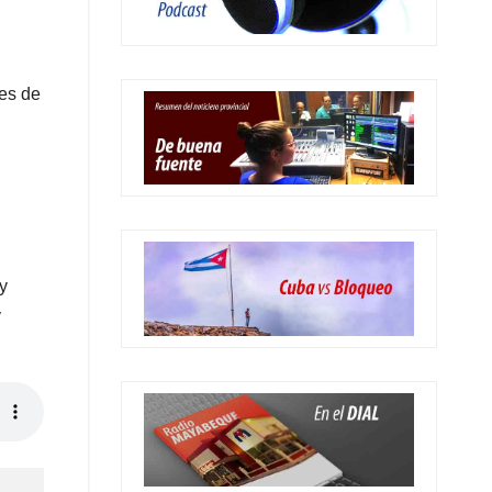
es de
y
y