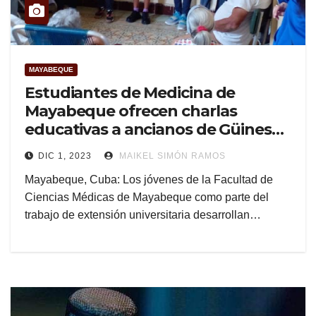
MAYABEQUE
Estudiantes de Medicina de
Mayabeque ofrecen charlas
educativas a ancianos de Güines
(+Audio y Fotos)
DIC 1, 2023
MAIKEL SIMÓN RAMOS
Mayabeque, Cuba: Los jóvenes de la Facultad de
Ciencias Médicas de Mayabeque como parte del
trabajo de extensión universitaria desarrollan…