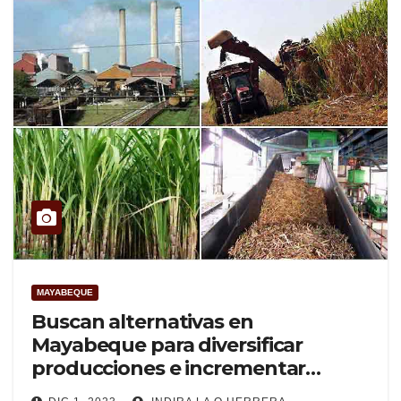
MAYABEQUE
Buscan alternativas en
Mayabeque para diversificar
producciones e incrementar
ingresos en zafra azucarera