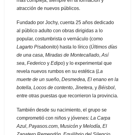
más compleja, siempre en la formación y
atracción de nuevos públicos.
Fundado por Jochy, cuenta 25 años dedicado
al público adulto con obras dirigidas a lo
popular, costumbrista o vernáculo (como
Lagarto Pisabonito
) hasta lo lírico (
Últimos días
de una casa
,
Miradas de Montecallado
,
Así
sea
,
Federico
y
Edipo
) y lo experimental que
revela nuevos rumbos en su estética (
La
muerte
de un sueño
,
Desmedea,
El enano en la
botella
,
Locos de contento
,
Jinetera
, y
Béisbol
,
entre otras puestas que recorrieron la provincia.
También desde su nacimiento, el grupo se
comprometió con niños y jóvenes:
La Carpa
Azul
,
Payasos.com
,
Musicón y Melodía
,
El
Zapatero Remendón, Equilibrio del Silencio,