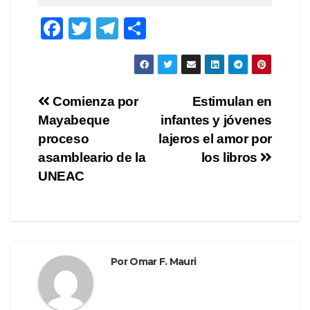
F
T
T
C
a
wi
el
o
c
tt
e
m
e
er
gr
p
Navegación
Comienza por
Estimulan en
b
a
ar
Mayabeque
infantes y jóvenes
de
o
m
tir
proceso
lajeros el amor por
o
entradas
asambleario de la
los libros
UNEAC
k
Por
Omar F. Mauri