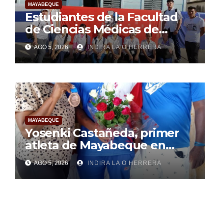
MAYABEQUE
Estudiantes de la Facultad
de Ciencias Médicas de
Mayabeque realizan
AGO 5, 2026
INDIRA LA O HERRERA
pesquisa
MAYABEQUE
Yosenki Castañeda, primer
atleta de Mayabeque en
subir al podio
AGO 5, 2026
INDIRA LA O HERRERA
centroamericano