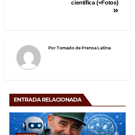
o
entradas
científica (+Fotos)
k
Por
Tomado de Prensa Latina
ENTRADA RELACIONADA