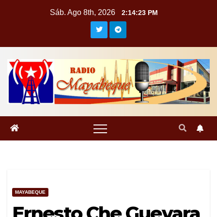
Saltar
Sáb. Ago 8th, 2026
2:14:24 PM
al
contenido
MAYABEQUE
Ernesto Che Guevara