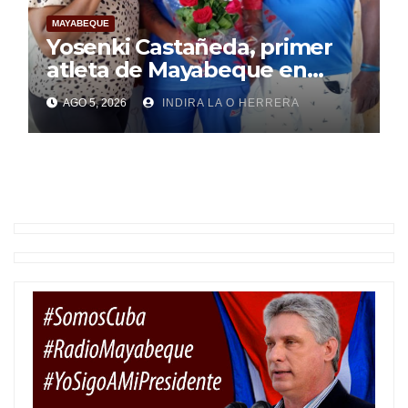
MAYABEQUE
Yosenki Castañeda, primer
atleta de Mayabeque en
subir al podio
AGO 5, 2026
INDIRA LA O HERRERA
centroamericano