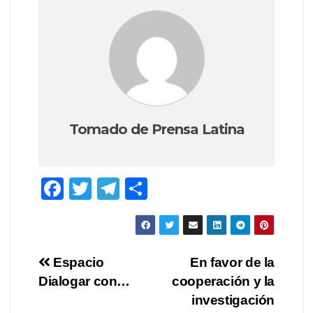
Tomado de Prensa Latina
F
T
T
C
a
wi
el
o
c
tt
e
m
e
er
gr
p
Navegación
Espacio
En favor de la
b
a
ar
Dialogar con…
cooperación y la
de
o
m
tir
investigación