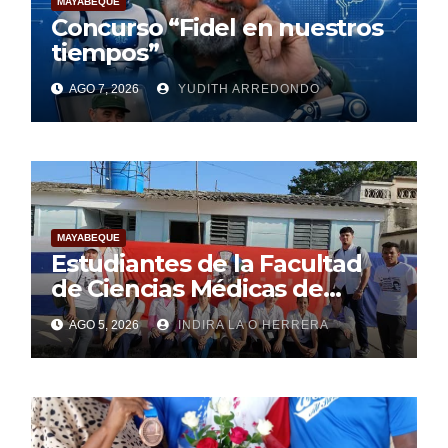
MAYABEQUE
Concurso “Fidel en nuestros
tiempos”
AGO 7, 2026
YUDITH ARREDONDO
MAYABEQUE
Estudiantes de la Facultad
de Ciencias Médicas de
Mayabeque realizan
AGO 5, 2026
INDIRA LA O HERRERA
pesquisa