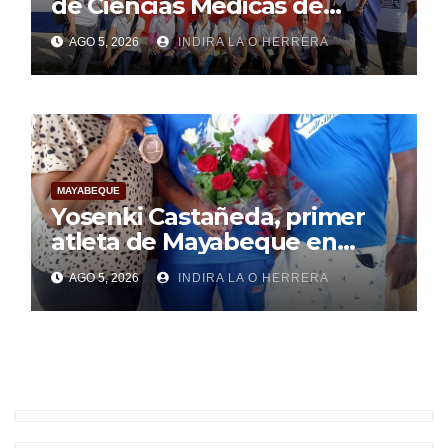
de Ciencias Médicas de
Mayabeque realizan
AGO 5, 2026
INDIRA LA O HERRERA
pesquisa
MAYABEQUE
Yosenki Castañeda, primer
atleta de Mayabeque en
subir al podio
AGO 5, 2026
INDIRA LA O HERRERA
centroamericano