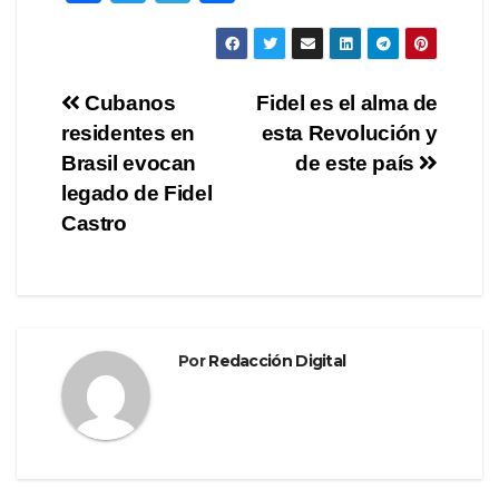
a
wi
el
o
c
tt
e
m
e
er
gr
p
Navegación
Cubanos
Fidel es el alma de
b
a
ar
residentes en
esta Revolución y
de
o
m
tir
Brasil evocan
de este país
o
entradas
legado de Fidel
Castro
k
Por
Redacción Digital