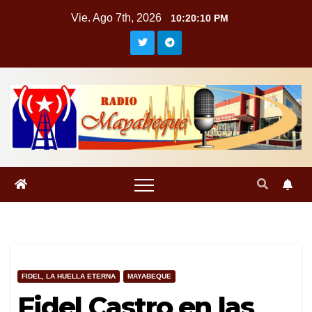
Saltar
Vie. Ago 7th, 2026
10:20:11 PM
al
contenido
FIDEL, LA HUELLA ETERNA
MAYABEQUE
Fidel Castro en las