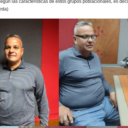
 según las características de estos grupos poblacionales, es deci
(rda)