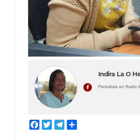
Indira La O He
Periodista en Radio
F
T
T
C
a
wi
el
o