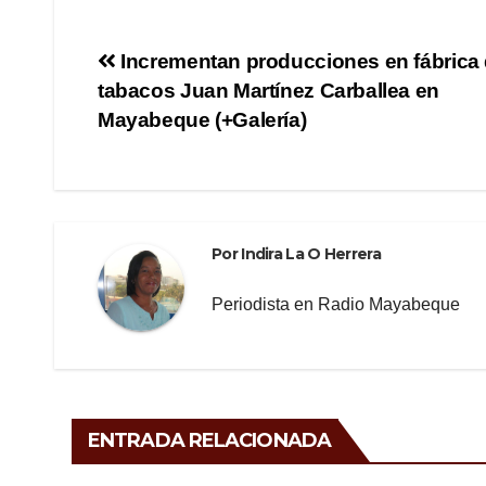
c
tt
e
m
e
er
gr
p
Navegación
Incrementan producciones en fábrica
b
a
ar
tabacos Juan Martínez Carballea en
de
o
m
tir
Mayabeque (+Galería)
o
entradas
k
Por
Indira La O Herrera
Periodista en Radio Mayabeque
ENTRADA RELACIONADA