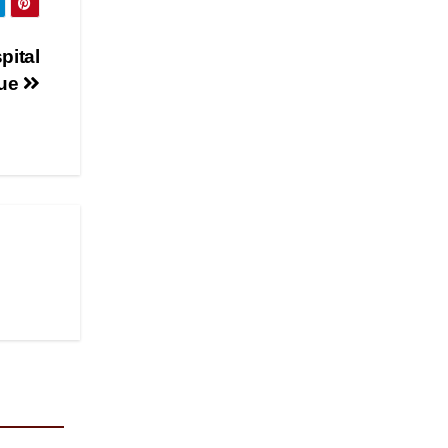
pital
que