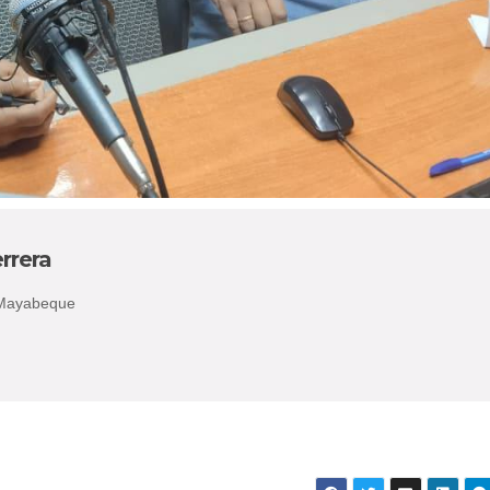
rrera
 Mayabeque