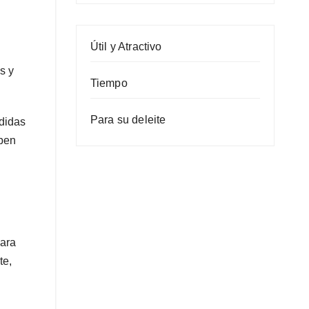
Útil y Atractivo
s y
Tiempo
Para su deleite
ndidas
iben
para
te,