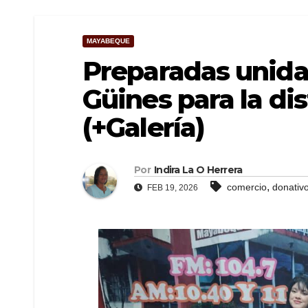
MAYABEQUE
Preparadas unida
Güines para la di
(+Galería)
Por
Indira La O Herrera
,
comercio
donativ
FEB 19, 2026