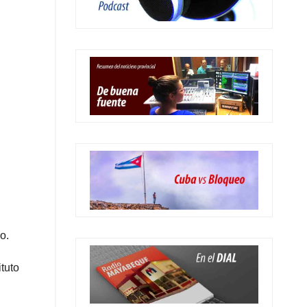
o.
ituto