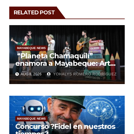
RELATED POST
MAYABEQUE NEWS
“Planeta Chamaquilí”
enamora a Mayabeque: Arte,
poesía y amor en la Semana
AUG 8, 2026
YOHALYS ROMERO RODRÍGUEZ
Mundial de la Lactancia
Materna
MAYABEQUE NEWS
Concurso ?Fidel en nuestros
tiempos?