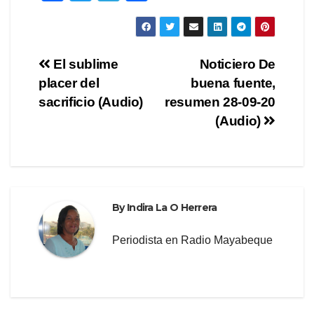
a
wi
el
h
c
tt
e
ar
e
er
gr
e
Post
El sublime
Noticiero De
b
a
placer del
buena fuente,
navigation
o
m
sacrificio (Audio)
resumen 28-09-20
o
(Audio)
k
By
Indira La O Herrera
Periodista en Radio Mayabeque