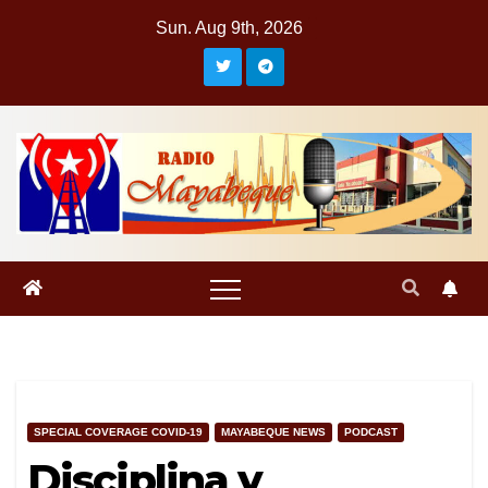
Skip
Sun. Aug 9th, 2026
to
content
SPECIAL COVERAGE COVID-19
MAYABEQUE NEWS
PODCAST
Disciplina y