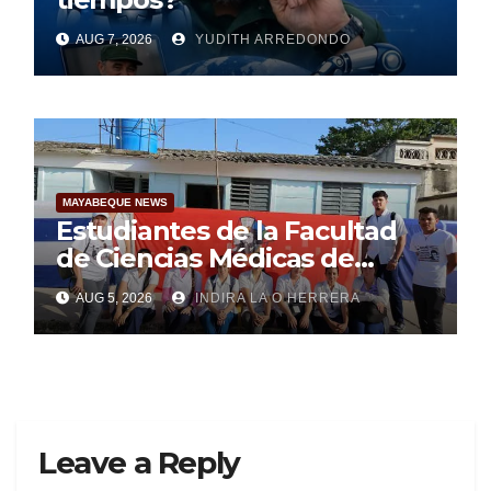
AUG 7, 2026
YUDITH ARREDONDO
MAYABEQUE NEWS
Estudiantes de la Facultad
de Ciencias Médicas de
Mayabeque realizan
AUG 5, 2026
INDIRA LA O HERRERA
pesquisa
Leave a Reply