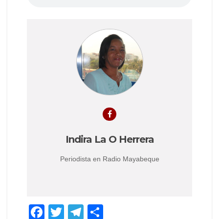
Indira La O Herrera
Periodista en Radio Mayabeque
F
T
T
S