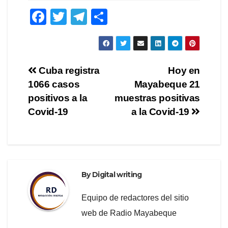
F
T
T
S
a
wi
el
h
c
tt
e
ar
e
er
gr
e
Post
Cuba registra
Hoy en
b
a
1066 casos
Mayabeque 21
navigation
o
m
positivos a la
muestras positivas
o
Covid-19
a la Covid-19
k
By
Digital writing
Equipo de redactores del sitio
web de Radio Mayabeque