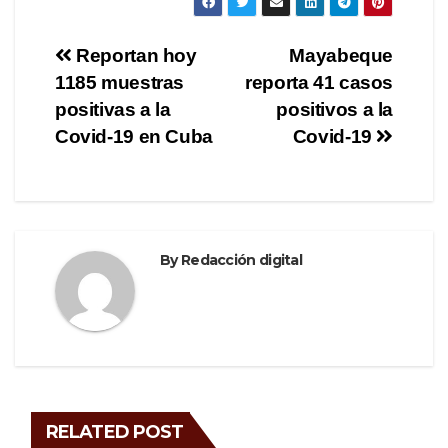
c
tt
e
ar
e
er
gr
e
Post
Reportan hoy
Mayabeque
b
a
1185 muestras
reporta 41 casos
navigation
o
m
positivas a la
positivos a la
o
Covid-19 en Cuba
Covid-19
k
By
Redacción digital
RELATED POST