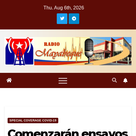
Skip
Thu. Aug 6th, 2026
to
content
SPECIAL COVERAGE COVID-19
Comenzarán ensayos