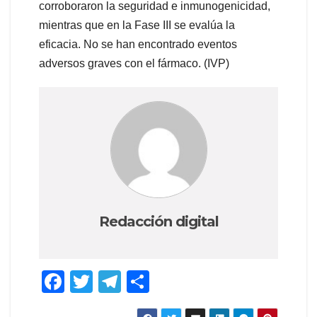
corroboraron la seguridad e inmunogenicidad,
mientras que en la Fase III se evalúa la
eficacia. No se han encontrado eventos
adversos graves con el fármaco. (IVP)
Redacción digital
F
T
T
S
a
wi
el
h