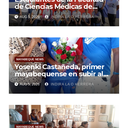
de Ciencias Médicas de
Mayabeque realizan
AUG 5, 2026
INDIRA LA O HERRERA
pesquisa
MAYABEQUE NEWS
Yosenki Castañeda, primer
mayabequense en subir al
podio centroamericano
AUG 5, 2026
INDIRA LA O HERRERA
MAYABEQUE NEWS