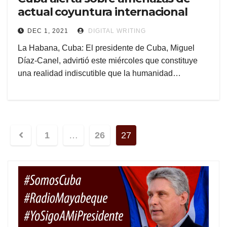
actual coyuntura internacional
DEC 1, 2021
DIGITAL WRITING
La Habana, Cuba: El presidente de Cuba, Miguel
Díaz-Canel, advirtió este miércoles que constituye
una realidad indiscutible que la humanidad…
Posts
1
…
26
27
navigation