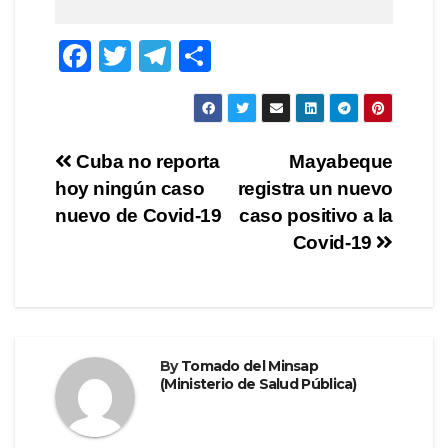
F
T
T
S
a
wi
el
h
c
tt
e
ar
e
er
gr
e
Post
Cuba no reporta
Mayabeque
b
a
hoy ningún caso
registra un nuevo
navigation
o
m
nuevo de Covid-19
caso positivo a la
o
Covid-19
k
By
Tomado del Minsap
(Ministerio de Salud Pública)