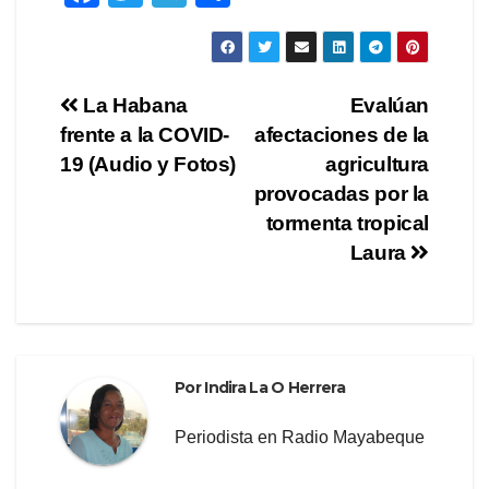
a
wi
el
o
c
tt
e
m
e
er
gr
p
Navegación
La Habana
Evalúan
b
a
ar
frente a la COVID-
afectaciones de la
de
o
m
tir
19 (Audio y Fotos)
agricultura
o
entradas
provocadas por la
tormenta tropical
k
Laura
Por
Indira La O Herrera
Periodista en Radio Mayabeque