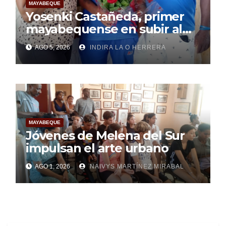
MAYABEQUE
Yosenki Castañeda, primer
mayabequense en subir al
podio centroamericano
AGO 5, 2026
INDIRA LA O HERRERA
MAYABEQUE
Jóvenes de Melena del Sur
impulsan el arte urbano
AGO 1, 2026
NAIVYS MARTÍNEZ MIRABAL