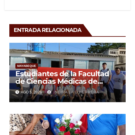
ENTRADA RELACIONADA
MAYABEQUE
Estudiantes de la Facultad
de Ciencias Médicas de
Mayabeque realizan
AGO 5, 2026
INDIRA LA O HERRERA
pesquisa