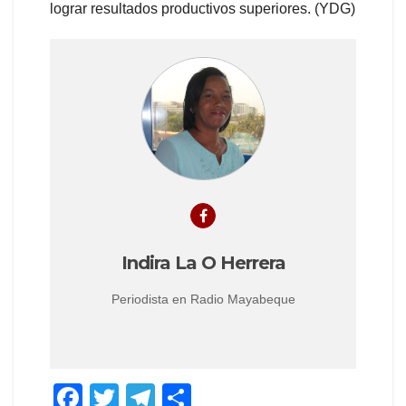
lograr resultados productivos superiores. (YDG)
Indira La O Herrera
Periodista en Radio Mayabeque
F
T
T
C